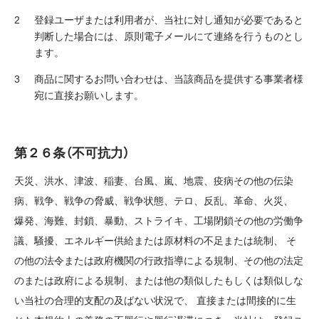
登録ユーザまたは利用者が、当社に対し通知が必要であると
判断した場合には、原則電子メールにて連絡を行うものとし
ます。
商品に関するお問い合わせは、当該商品を提供する事業者様
宛に直接お願いします。
第２６条（不可抗力）
天災、洪水、津波、稲妻、台風、嵐、地震、疫病その他の伝染
病、戦争、戦争の脅威、戦争状態、テロ、反乱、革命、火災、
爆発、海難、封鎖、暴動、ストライキ、工場閉鎖その他の労働争
議、騒擾、エネルギー供給または原材料の不足または統制、 そ
の他の法令または政府機関の行政指導による規制、その他の法定
のまたは政府による規制、または他の類似したもしくは類似しな
い当社の合理的支配の及ばない状況で、 直接または間接的に生